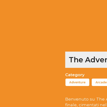
The Adve
Category
Adventure
Arcade
Benvenuto su The Adv
finale, cimentati nell