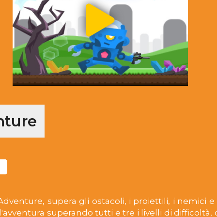
nture
enture, supera gli ostacoli, i proiettili, i nemici e 
'avventura superando tutti e tre i livelli di difficoltà, 