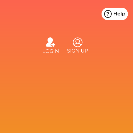
Help
?
+44
1223
92
6963
support@
SIGN UP
LOGIN